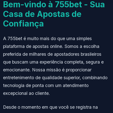
Bem-vindo à 755bet - Sua
Casa de Apostas de
Confiança
A 755bet é muito mais do que uma simples
plataforma de apostas online. Somos a escolha
preferida de milhares de apostadores brasileiros
que buscam uma experiência completa, segura e
emocionante. Nossa missão é proporcionar
entretenimento de qualidade superior, combinando
tecnologia de ponta com um atendimento
excepcional ao cliente.
Desde o momento em que você se registra na