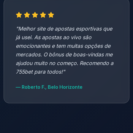
"Melhor site de apostas esportivas que
já usei. As apostas ao vivo são
emocionantes e tem muitas opções de
mercados. O bônus de boas-vindas me
ajudou muito no começo. Recomendo a
755bet para todos!"
— Roberto F., Belo Horizonte