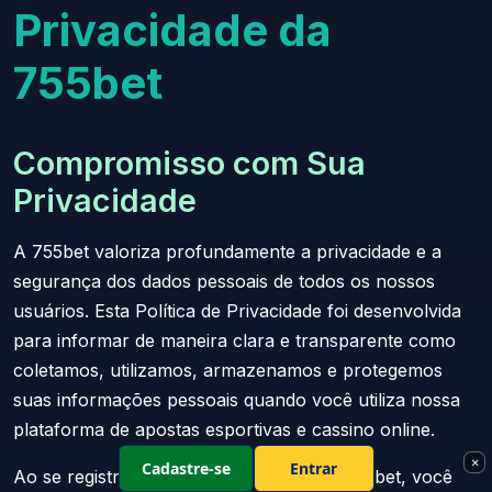
Privacidade da
755bet
Compromisso com Sua
Privacidade
A 755bet valoriza profundamente a privacidade e a
segurança dos dados pessoais de todos os nossos
usuários. Esta Política de Privacidade foi desenvolvida
para informar de maneira clara e transparente como
coletamos, utilizamos, armazenamos e protegemos
suas informações pessoais quando você utiliza nossa
plataforma de apostas esportivas e cassino online.
×
Cadastre-se
Entrar
Ao se registrar e utilizar os serviços da 755bet, você