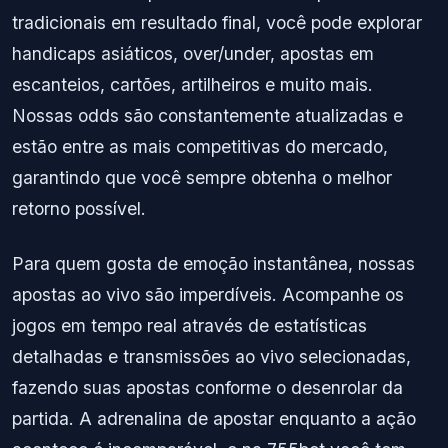
tradicionais em resultado final, você pode explorar
handicaps asiáticos, over/under, apostas em
escanteios, cartões, artilheiros e muito mais.
Nossas odds são constantemente atualizadas e
estão entre as mais competitivas do mercado,
garantindo que você sempre obtenha o melhor
retorno possível.
Para quem gosta de emoção instantânea, nossas
apostas ao vivo são imperdíveis. Acompanhe os
jogos em tempo real através de estatísticas
detalhadas e transmissões ao vivo selecionadas,
fazendo suas apostas conforme o desenrolar da
partida. A adrenalina de apostar enquanto a ação