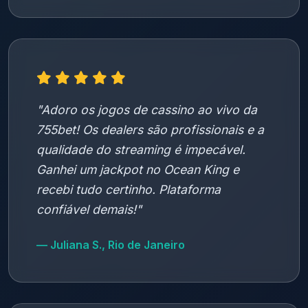
"Adoro os jogos de cassino ao vivo da
755bet! Os dealers são profissionais e a
qualidade do streaming é impecável.
Ganhei um jackpot no Ocean King e
recebi tudo certinho. Plataforma
confiável demais!"
— Juliana S., Rio de Janeiro