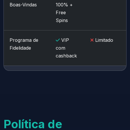
Boas-Vindas
100% +
Free
Spins
Programa de
VIP
Limitado
Fidelidade
com
cashback
Política de