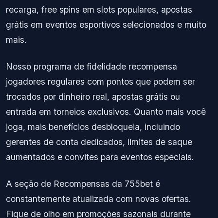
recarga, free spins em slots populares, apostas
grátis em eventos esportivos selecionados e muito
mais.
Nosso programa de fidelidade recompensa
jogadores regulares com pontos que podem ser
trocados por dinheiro real, apostas grátis ou
entrada em torneios exclusivos. Quanto mais você
joga, mais benefícios desbloqueia, incluindo
gerentes de conta dedicados, limites de saque
aumentados e convites para eventos especiais.
A seção de Recompensas da 755bet é
constantemente atualizada com novas ofertas.
Fique de olho em promoções sazonais durante