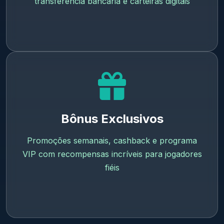
transferência bancária e carteiras digitais
Bônus Exclusivos
Promoções semanais, cashback e programa
VIP com recompensas incríveis para jogadores
fiéis