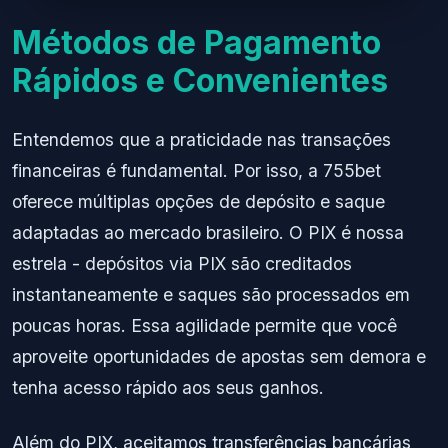
Métodos de Pagamento
Rápidos e Convenientes
Entendemos que a praticidade nas transações
financeiras é fundamental. Por isso, a 755bet
oferece múltiplas opções de depósito e saque
adaptadas ao mercado brasileiro. O PIX é nossa
estrela - depósitos via PIX são creditados
instantaneamente e saques são processados em
poucas horas. Essa agilidade permite que você
aproveite oportunidades de apostas sem demora e
tenha acesso rápido aos seus ganhos.
Além do PIX, aceitamos transferências bancárias